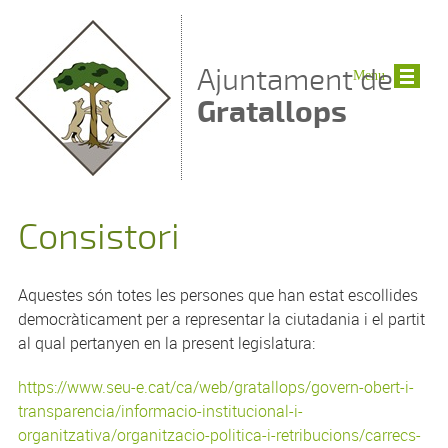
Vés al contingut
Ajuntament de
Menu
Gratallops
Consistori
Aquestes són totes les persones que han estat escollides
democràticament per a representar la ciutadania i el partit
al qual pertanyen en la present legislatura:
https://www.seu-e.cat/ca/web/gratallops/govern-obert-i-
transparencia/informacio-institucional-i-
organitzativa/organitzacio-politica-i-retribucions/carrecs-