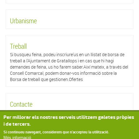
Urbanisme
Treball
Si busqueu feina, podeu inscriure'us en un llistat de borsa de
treball a l'Ajuntament de Gratallops i en cas que hi hagi
demandes de feina, us ho farem saber.Així mateix, a través del
Consell Comarcal, podem donar-vos informació sobre la
Borsa de treball que gestionen.Ofertes
Contacte
Ajuntament de GratallopsDalt, sn43737 GratallopsPriorat
Per millorar els nostres serveis utilitzem galetes pròpies
(Tarragona) Telèfon: 977 83 92 95Fax: 977 83 94 82 Correu
i de tercers.
electrònic: aj.gratallops@altanet.org
Si continueu navegant, considerem que n'accepteu la utilització.
Més informació